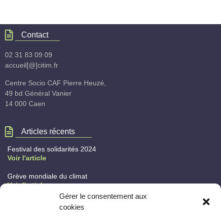
Contact
02 31 83 09 09
accueil[@]citim.fr
Centre Socio CAF Pierre Heuzé,
49 bd Général Vanier
14 000 Caen
Articles récents
Festival des solidarités 2024
Voir l'article
Grève mondiale du climat
Voir l'article
Gérer le consentement aux
Quoi de neuf au citim ?
cookies
Voir l'article