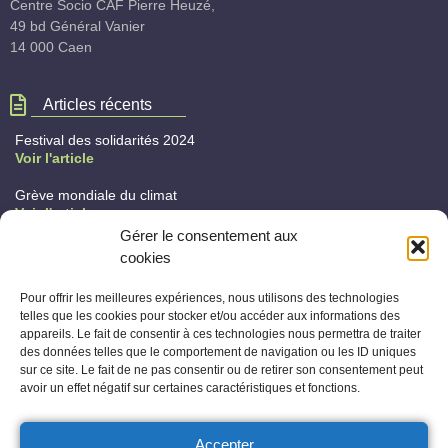
Centre Socio CAF Pierre Heuzé,
49 bd Général Vanier
14 000 Caen
Articles récents
Festival des solidarités 2024
Voir l'article
Grève mondiale du climat
Voir l'article
Gérer le consentement aux
Quoi de neuf au citim ?
cookies
Voir l'article
Pour offrir les meilleures expériences, nous utilisons des technologies
telles que les cookies pour stocker et/ou accéder aux informations des
Calendrier
appareils. Le fait de consentir à ces technologies nous permettra de traiter
No posts found!
des données telles que le comportement de navigation ou les ID uniques
sur ce site. Le fait de ne pas consentir ou de retirer son consentement peut
avoir un effet négatif sur certaines caractéristiques et fonctions.
Copyright © 2023 Citim. All rights reserved.
Accepter