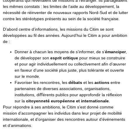
coopérants qui revenaient de missions à l’étranger. Ils partageaient
les mêmes constats : les limites de l’aide au développement, la
nécessité de réinventer de nouveaux rapports Nord-Sud et de lutter
contre les stéréotypes présents au sein de la société française.
D’abord centre d’informations, les missions du Citim se sont
développées au fil des années. Aujourd’hui le Citim a pour ambition
de :
Donner à chacun les moyens de s’informer, de s’
émanciper
,
de développer son
esprit critique
pour mieux se construire
et pour agir individuellement ou collectivement aﬁn d’œuvrer
en faveur d’une société plus juste, plus tolérante et ouverte
sur le monde.
Favoriser les rencontres, les
débats
et les
actions
entre
partenaires de diverses associations, organisations,
institutions, diﬀérents publics pour approfondir la réﬂexion
sur la
citoyenneté européenne et internationale
.
Pour répondre à ses ambitions, le Citim s’est donné comme
mission d’accompagner les individus dans leur projet de mobilité
internationale, et d’organiser des rencontres autour d’événements
et d’animations.