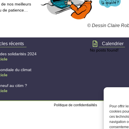
de nos meilleurs
peu de patience…
© Dessin Claire Robe
icles récents
Calendrier
No posts found!
 des solidarités 2024
ticle
ondiale du climat
ticle
neuf au citim ?
ticle
Politique de confidentialités
Mentions légal
Pour offrir 
cookies pour
ces technolo
navigation ou
consentement