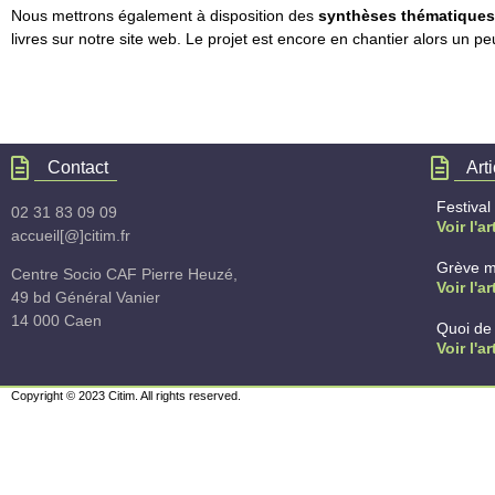
Nous mettrons également à disposition des
synthèses thématiques
livres sur notre site web. Le projet est encore en chantier alors un 
Contact
Art
Festival
02 31 83 09 09
Voir l'ar
accueil[@]citim.fr
Grève m
Centre Socio CAF Pierre Heuzé,
Voir l'ar
49 bd Général Vanier
14 000 Caen
Quoi de 
Voir l'ar
Copyright © 2023 Citim. All rights reserved.